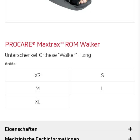
PROCARE® Maxtrax™ ROM Walker
Unterschenkel-Orthese "Walker" - lang
Größe
XS
S
M
L
XL
submit
Eigenschaften
Medizinische Fachinformationen