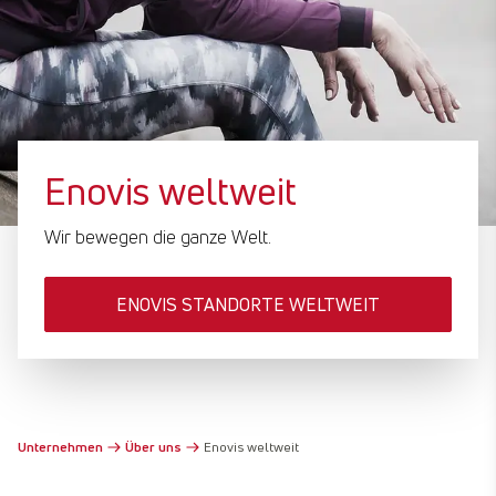
Enovis weltweit
Wir bewegen die ganze Welt.
ENOVIS STANDORTE WELTWEIT
ENOV
Unternehmen
Über uns
Enovis weltweit